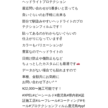
ヘッドライトプロテクション
最近問い合わせが1番多いと言っても
良いぐらいのお手軽に出来る
部分で馴染みやすいヘッドライトのプロ
テクションフィルムです！
貼ってあるのがわからないぐらいの
仕上がりになっています✌️
カラーもバリエーションが
豊富なのでヘッドライトの
日焼け防止や傷防止もなど
ちょっとしたカスタムにも最適です
データがない場合でも貼れますので
車種、金額共に
お気軽に
お問い合わせ下さい^ ^
¥22,000〜施工可能です！
#XPEL#ピーシールド#鹿児島#県内初#認
証施工店#ルーフレール#コーティング#モ
ール#プロテクションフィルム鹿児島#ppf