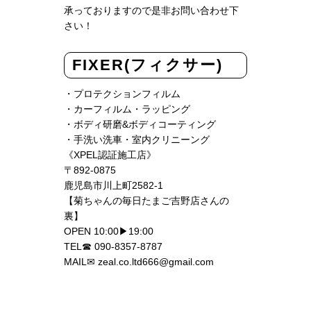
承っておりますので是非お問い合わせ下
さい！
FIXER(フィクサー)
・プロテクションフィルム
・カーフィルム・ラッピング
・ボディ研磨&ボディコーティング
・手洗い洗車・室内クリニーング
《XPEL認証施工店》
〒892-0875
鹿児島市川上町2582-1
【菊ちゃんの毎日たまご吉野店さんの
裏】
OPEN 10:00▶︎19:00
TEL☎︎
090-8357-8787
MAIL
✉︎ zeal.co.ltd666@gmail.com